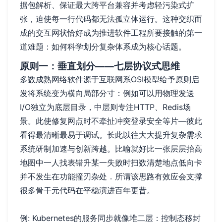
据包解析、保证最大跨平台兼容并考虑轻污染式扩
张，迫使每一行代码都无法孤立体运行。这种交织而
成的交互网状恰好成为推进软件工程所要接触的第一
道难题：如何科学划分复杂体系成为核心话题。
原则一：垂直划分——七层协议式思维
多数成熟网络软件源于互联网系OSI模型给予原则启
发将系统变为横向局部分寸：例如可以用物理发送
I/O独立为底层目录，中层则专注HTTP、Redis场
景。此使修复网点时不牵扯冲突登录安全等片—彼此
看得最清晰最易于调试。长此以往大大提升复杂需求
系统研制加速与创新跨越。比喻就好比一张层层抬高
地图中一人找表错升某一失败时扫数清楚地点低向卡
并不发生在功能撞刃杂处．所谓该思路有效应会支撑
很多骨干元代码在平稳演进百年更昔。
例: Kubernetes的服务同步就像堆二层：控制态移封