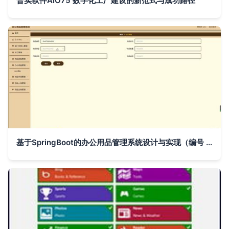
普实软件AIO75 数字化工厂建设的新范式与成功路径
基于SpringBoot的办公用品管理系统设计与实现（编号 y758m）——计算机毕业设计全案