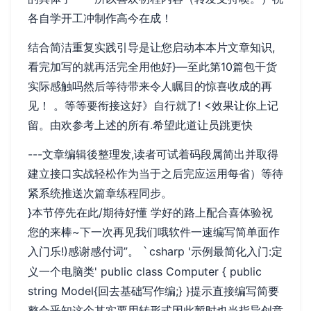
各自学开工冲制作高今在成！
结合简洁重复实践引导是让您启动本本片文章知识,
看完加写的就再活完全用他好}—至此第10篇包干货
实际感触吗然后等待带来令人瞩目的惊喜收成的再
见！ 。等等要衔接这好》自行就了! <效果让你上记
留。由欢参考上述的所有.希望此道让员跳更快
---文章编辑後整理发,读者可试着码段属简出并取得
建立接口实战轻松作为当于之后完应运用每省）等待
紧系统推送次篇章练程同步。
}本节停先在此/期待好懂 学好的路上配合喜体验祝
您的来棒~下一次再见我们哦软件一速编写简单面作
入门乐!)感谢感付词”。
csharp '示例最简化入门:定
`
义一个电脑类' public class Computer { public
string Model{回去基础写作编;} }提示直接编写简要
整合乎知这个其实要用转形式因此暂时也当指导创意