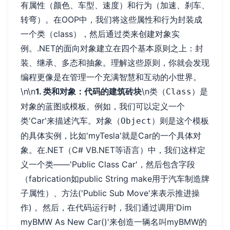
有属性（颜色、车型、速度）和行为（加速、刹车、
转弯）。在OOP中，我们将这些属性和行为封装成
一个类（class），然后通过类来创建对象实
例。.NET的面向对象建立在四个基本原则之上：封
装、继承、多态和抽象。理解这些原则，你就会发现
编程更像是在管理一个充满智慧和互动的小世界。
\n\n
1. 类和对象：代码的建筑砖块
\n
是
类（Class）
对象的蓝图或模板。例如，我们可以定义一个
类'Car'来描述汽车。
则是这个模板
对象（Object）
的具体实例，比如'myTesla'就是Car的一个具体对
象。在.NET（C# VB.NET等语言）中，我们这样定
义一个类——'Public Class Car'，然后包含字段
（fabrication如public String make用于汽车制造牌
子属性）、方法('Public Sub Move'来表示推进操
作) 。然后，在代码运行时，我们通过调用'Dim
myBMW As New Car()'来创造一辆名叫myBMW的