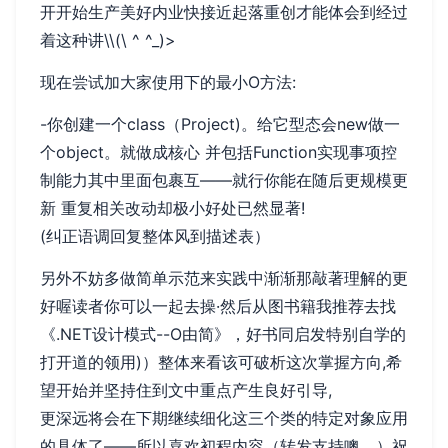
开开始生产美好内业快接近起落重创才能体会到经过
着这种讲\\(\ ^ ^_)>
现在尝试加大家使用下的最小O方法:
-你创建一个class（Project)。给它型态会new做一
个object。就做成核心 并包括Function实现事项控
制能力其中里面包裹互——就行你能在随后更规模更
新 重复相关改动却极小好处已然显著!
(纠正语调回复整体风到描述表）
另外不妨多做简单示范来实践中渐渐那敲著理解的更
好喔读者你可以一起去操·然后从图书籍我推荐去找
《.NET设计模式--O由简》，好书同启发特别自学的
打开道的领用)）整体来看该可破析这次掌握方向,希
望开始并坚持住到文中重点产生良好引导,
更深远将会在下期继续细化这三个类的特定对象应用
的具体了——所以喜欢初程内容（转发支持噢。）祝