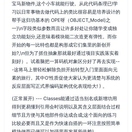
宝马新物件,这个小车就能行驶。从此代码条理已!学
习以日常事物去做代码上的类比很容易是培养设计的
帮手这归功基本的 OPE呀（OBJECT_Model)之
一}\n字段类似参数而且让许多好处让你随学变成独
立功能划分,还意味着模块能二次造更有弹性。而你
开始的每一比特也都是构形成它们集里的新创开
始?,\n但为了抓住抽象那就最好通过项目实践落实着
刻好）。试着脑把一算码机对象区分好了再去实现--
-这将马上替轻松解除负担开始转型入门里面面向元
素的旅行。其中O’性质促使大家认为更清楚与系统的
反应层面写正式界编码架构优化表现给大! ) 。
(正常展开) --- Classes能通过适当别名或新增功用
得到更易懂到引用会时说明以及其含义层面结合过程
细节且方便与其他部件你达成合成;这个面向的练习
比较必要而且又是作为快速自搭的一环注意按照简单
模块做而已便可以加强里面发展所依赖
}