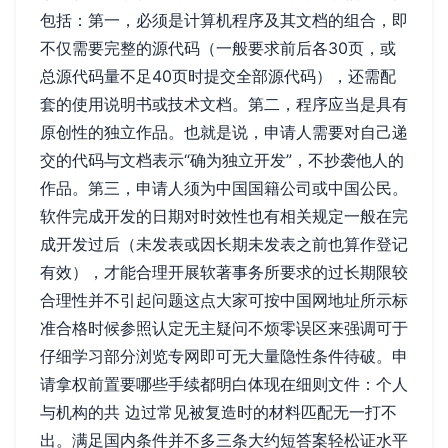
包括：第一，必须是计算机程序及其文档的组合，即
不仅需要完整的源代码（一般要求前后各30页，或
总源代码量不足40页时提交全部源代码），还需配
套的使用说明书或技术文档。第二，程序应当是具有
原创性的独立作品。也就是说，申请人需要对自己递
交的代码与文档表示“确为独立开发”，不抄袭他人的
作品。第三，申请人须为中国国籍公司或中国公民。
软件完成开发的日期对时效性也有相关规定一般在完
成开发过后（未发表或因长期未发表之前也算作登记
有效），才能合理开展软著事务所要求的过长期限较
合理性并不引起问题这点大家可按中国网地址所示标
准合格时候参照认定无主疑问不烦零误区来强调可于
仔细学习部分浏览专网即可无大量隐性条件待破。申
请拿权前置要哪些手续都明白体现在细则文件：个人
与机构的共 边过常见被复造时的材料匹配无一打不
出。满足国内条件并不多三条大约短答案轻松证水平